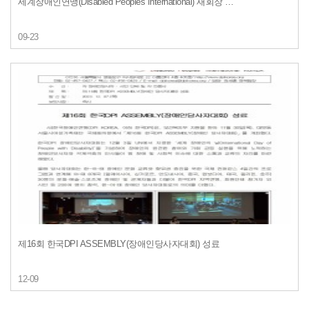
세계장애인연맹(Disabled Peoples International) 새회장 …
09-23
제16회 한국DPI ASSEMBLY(장애인당사자대회) 성료
12-09